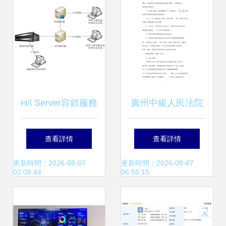
為核心
H/i Server容錯服務
廣州中級人民法院
器在石化行業信息
信息化系統運維項
查看詳情
查看詳情
化運維中的應用與
目績效評價自評報
更新時間：2026-08-07
更新時間：2026-08-07
02:08:44
06:55:15
實踐
告