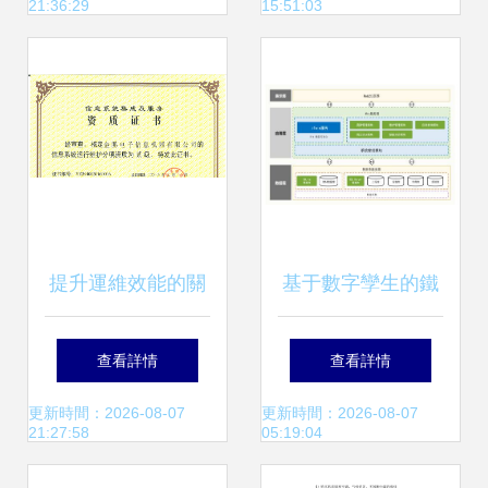
21:36:29
15:51:03
運維服務研究
提升運維效能的關
基于數字孿生的鐵
鍵保障 信息系統運
路通信實景維護系
查看詳情
查看詳情
行維護服務資質認
統研究 以提升信息
更新時間：2026-08-07
更新時間：2026-08-07
21:27:58
05:19:04
證探析
系統運行維護服務