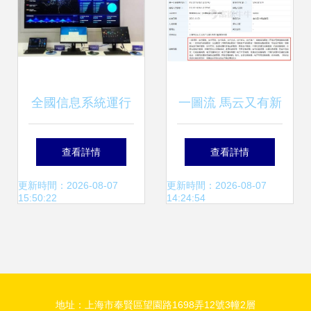
全國信息系統運行
一圖流 馬云又有新
維護服務 保障數字
動作，出手5億在
查看詳情
查看詳情
政務與行業核心業
上海設立阿里云公
更新時間：2026-08-07
更新時間：2026-08-07
15:50:22
14:24:54
務連續性的關鍵支
司，聚焦信息系統
撐
運行維護服務
地址：上海市奉賢區望園路1698弄12號3幢2層