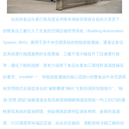
在當前食品生產行業高度追求降本增效與環保合規的大背景下，
舒匯食品工廠引入了先進的空調設備管理系統（Building Automation
System, BAS）應用于其中央空調系統的智能節能運維。通過這套信
息系統運行維護服務的全面實施，工廠不僅大幅提升了設備運行效
率，優化了能耗指標，更有力保障了食品生產加工環境對溫濕度極高
的要求。\n\n### 一、智能節能運維的核心思路\n舒匯食品中央空調系
統管理模式全面從過去的“被動響應”轉向“主動預測與智能進行”。“檢
測-預警-調節”鏈條通過各類高精度物聯網傳感器與統一PLC/DCS的邏
輯實現系統的緊湊閉環。例如傳感器實時監測各車間、倉庫的溫濕
度、CO2濃度和末端設定值，結合自定義的、適配烘焙冷鏈工藝的自